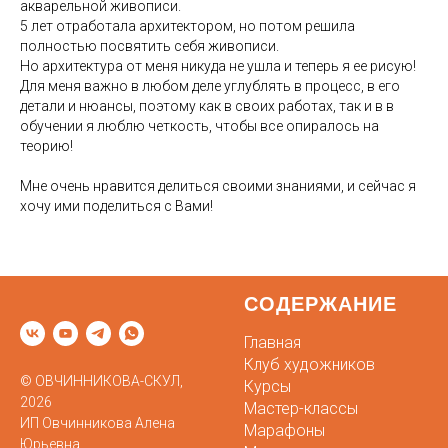
акварельной живописи.
5 лет отработала архитектором, но потом решила
полностью посвятить себя живописи.
Но архитектура от меня никуда не ушла и теперь я ее рисую!
Для меня важно в любом деле углублять в процесс, в его
детали и нюансы, поэтому как в своих работах, так и в в
обучении я люблю четкость, чтобы все опиралось на
теорию!
Мне очень нравится делиться своими знаниями, и сейчас я
хочу ими поделиться с Вами!
СОДЕРЖАНИЕ
Главная
Клуб художников
© ОВЧИННИКОВА-СКУЛ,
Курсы
2026
Мастер-классы
ИП Овчинникова Алена
Марафоны
Юрьевна