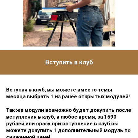
Вступить в клуб
еди у нас завершающий
яц АРТ-лагеря и новые
спринты!
Вступая в клуб, вы можете вместо темы
первого спринта августа
месяца выбрать 1 из ранее открытых модулей!
«Ночные пейзажи».
а второго спринта пока
Так же модули возможно будет докупить после
держится в секрете.
вступления в клуб, в любое время, за 1590
рублей или сразу при вступление в клуб вы
можете докупить 1 дополнительный модуль по
сниженной цене!